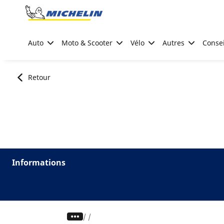
Go to page content
Go to page navigation
Auto
Moto & Scooter
Vélo
Autres
Consei
Retour
Informations
/