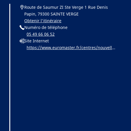
Route de Saumur ZI Ste Verge 1 Rue Denis
Papin, 79300 SAINTE VERGE
Obtenir l'itinéraire
Numéro de téléphone
05 49 66 06 52
Site Internet
https://www.euromaster.fr/centres/nouvelle-
aquitaine/thouars/euromaster-thouars-ex-ba
udry-pneu