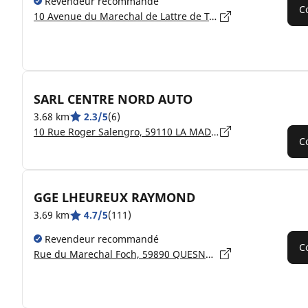
Revendeur recommandé
C
10 Avenue du Marechal de Lattre de Tassigny, 59350 SAINT-ANDRÉ-LEZ-LILLE
SARL CENTRE NORD AUTO
3.68 km
2.3/5
(6)
10 Rue Roger Salengro, 59110 LA MADELEINE
C
GGE LHEUREUX RAYMOND
3.69 km
4.7/5
(111)
Revendeur recommandé
C
Rue du Marechal Foch, 59890 QUESNOY-SUR-DEÛLE