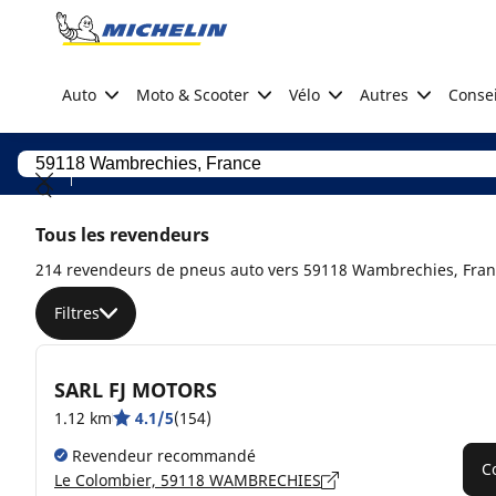
Go to page content
Go to page navigation
Auto
Moto & Scooter
Vélo
Autres
Consei
Tous les revendeurs
214 revendeurs de pneus auto vers 59118 Wambrechies, Fra
Filtres
SARL FJ MOTORS
1.12 km
4.1/5
(154)
Revendeur recommandé
C
Le Colombier, 59118 WAMBRECHIES