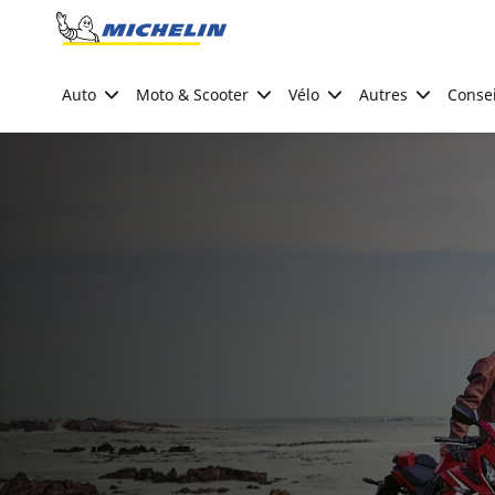
Go to page content
Go to page navigation
Auto
Moto & Scooter
Vélo
Autres
Consei