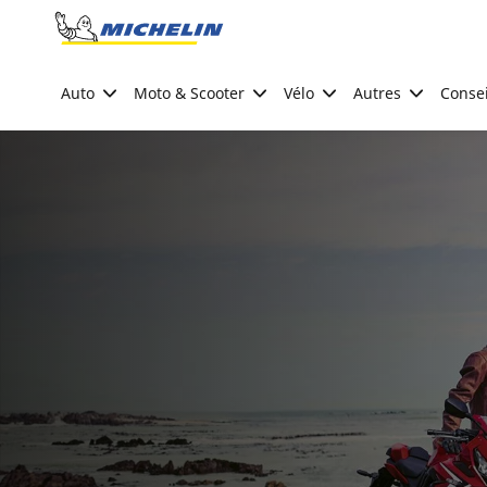
Go to page content
Go to page navigation
Auto
Moto & Scooter
Vélo
Autres
Consei