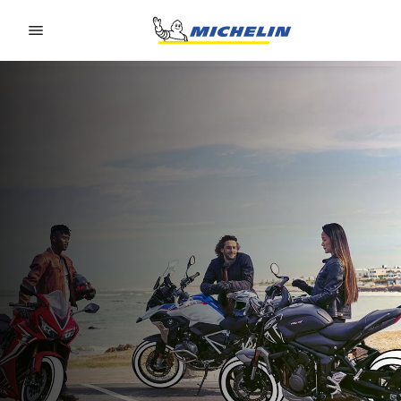
Go to page content
Go to page navigation