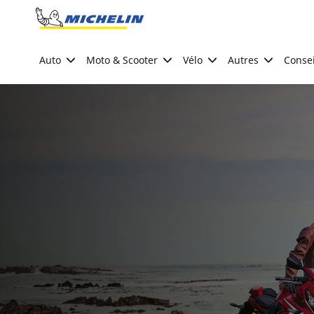
Go to page content
Go to page navigation
Auto
Moto & Scooter
Vélo
Autres
Consei