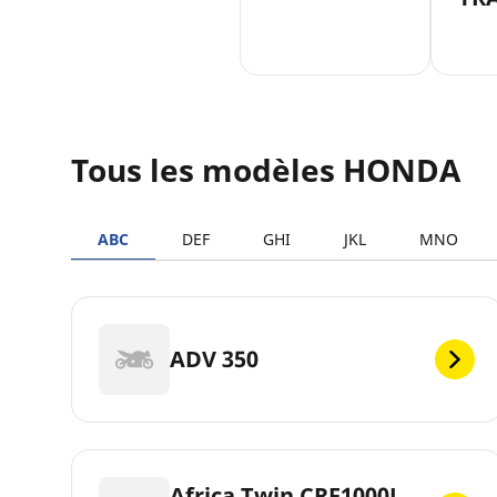
Tous les modèles HONDA
ABC
DEF
GHI
JKL
MNO
ADV 350
Africa Twin CRF1000L