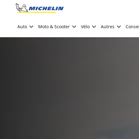
Go to page content
Go to page navigation
Auto
Moto & Scooter
Vélo
Autres
Consei