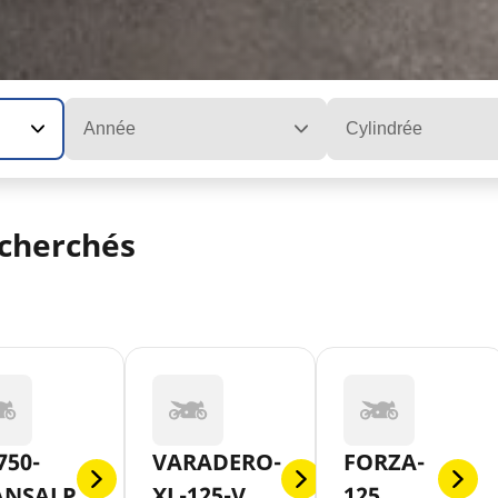
Année
Cylindrée
cherchés
750-
VARADERO-
FORZA-
ANSALP
XL-125-V
125