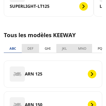
SUPERLIGHT-LT125
LO
Tous les modèles KEEWAY
ABC
DEF
GHI
JKL
MNO
PQR
ARN 125
ARN 150