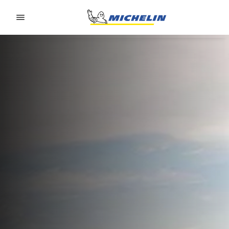
Go to page content
Go to page navigation