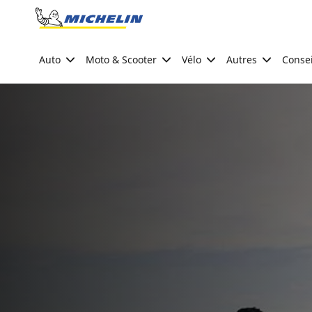
Go to page content
Go to page navigation
Auto
Moto & Scooter
Vélo
Autres
Consei