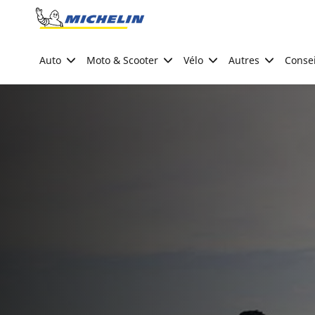
Go to page content
Go to page navigation
Auto
Moto & Scooter
Vélo
Autres
Consei