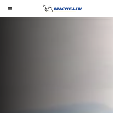
Go to page content
Go to page navigation