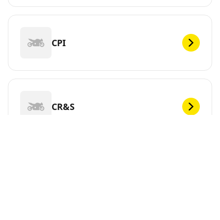
CPI
CR&S
DEF
Vous cherchez de nouveaux pneus pour votre ?
MICHELIN propose une large gamme de pneus pour