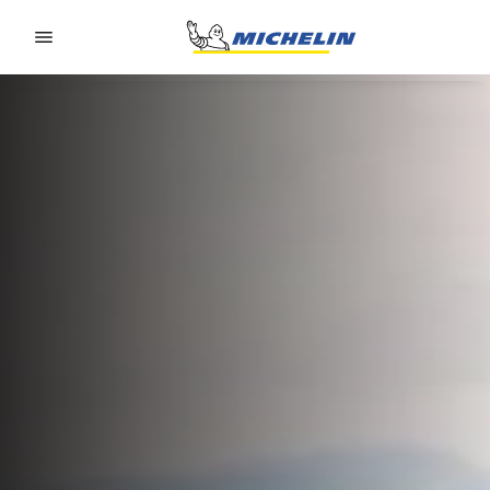
Go to page content
Go to page navigation