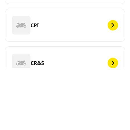
CPI
CR&S
DEF
Vous cherchez de nouveaux pneus pour votre ?
MICHELIN propose une large gamme de pneus pour