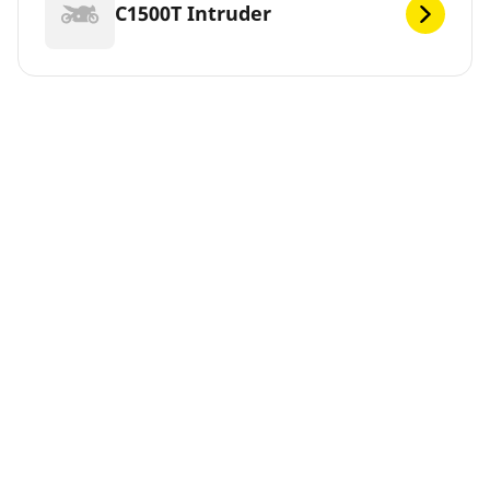
C1500T Intruder
C1800 Intruder
DEF
Vous cherchez de nouveaux pneus pour votre
SUZUKI ? MICHELIN propose une large gamme de
pneus SUZUKI pour répondre à vos besoins de
mobilité. Vous pouvez nous faire confiance.
Depuis 1889, nous n'avons cessé d'innover pour que