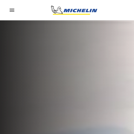
Go to page content
Go to page navigation