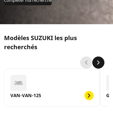
Compléter ma recherche
Modèles SUZUKI les plus
recherchés
VAN-VAN-125
GS