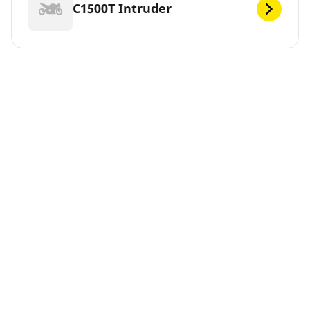
C1500T Intruder
C1800 Intruder
DEF
Vous cherchez de nouveaux pneus pour votre
SUZUKI ? MICHELIN propose une large gamme de
pneus SUZUKI pour répondre à vos besoins de
mobilité. Vous pouvez nous faire confiance.
Depuis 1889, nous n'avons cessé d'innover pour que