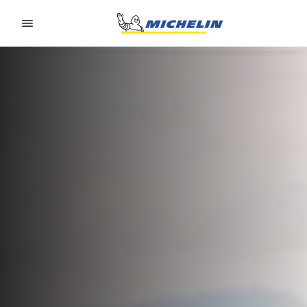
Go to page content
Go to page navigation