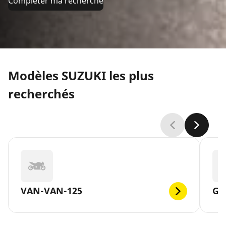
Compléter ma recherche
Modèles SUZUKI les plus
recherchés
VAN-VAN-125
GS