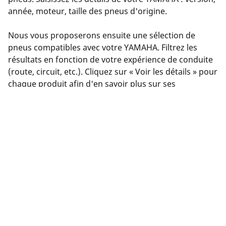
année, moteur, taille des pneus d'origine.
Nous vous proposerons ensuite une sélection de
pneus compatibles avec votre YAMAHA. Filtrez les
résultats en fonction de votre expérience de conduite
(route, circuit, etc.). Cliquez sur « Voir les détails » pour
chaque produit afin d'en savoir plus sur ses
caractéristiques, consulter les avis ou comparer les
pneus.
Vous avez trouvé le bon pneu ? Cliquez sur « Acheter
en ligne ». Vous pourrez sélectionner un
concessionnaire près de chez vous, effectuer votre
achat en toute sécurité en ligne sur le site du
concessionnaire ou le contacter pour prendre rendez-
vous.