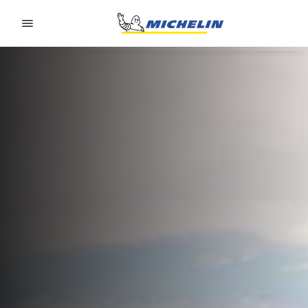
Go to page content
Go to page navigation