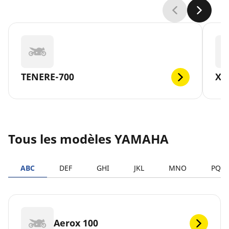
TENERE-700
XM
Tous les modèles YAMAHA
ABC
DEF
GHI
JKL
MNO
PQR
Aerox 100