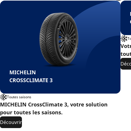
T
Vot
tou
Déco
MICHELIN
CROSSCLIMATE 3
Toutes saisons
MICHELIN CrossClimate 3, votre solution
pour toutes les saisons.
Découvrir