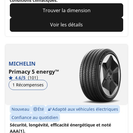
conditions climatiques.
Trouver la dimension
Voir les détails
MICHELIN
Primacy 5 energy™
4.6/5
(101)
1 Récompenses
Nouveau
Été
Adapté aux véhicules électriques
Confiance au quotidien
Sécurité, longévité, efficacité énergétique et noté
AAA(1).