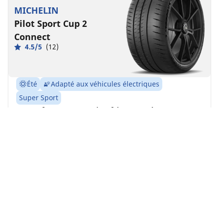
MICHELIN
Pilot Sport Cup 2
Connect
4.5/5
(12)
Été
Adapté aux véhicules électriques
Super Sport
Des performances sur piste faites pour durer.
Trouver la dimension
Voir les détails
MICHELIN