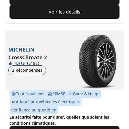
Voir les détails
MICHELIN
CrossClimate 2
4.7/5
(5186)
2 Récompenses
Toutes saisons
3PMSF
Boue & Neige
Adapté aux véhicules électriques
Confiance au quotidien
La sécurité faite pour durer, quelles que soient les
conditions climatiques.