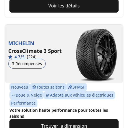
Voir les détails
MICHELIN
CrossClimate 3 Sport
4.7/5
(224)
3 Récompenses
Nouveau
Toutes saisons
3PMSF
Boue & Neige
Adapté aux véhicules électriques
Performance
Votre solution haute performance pour toutes les
saisons
Trouver la dimension