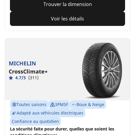
Trouver la dimension
Voir les détails
MICHELIN
CrossClimate+
4.7/5
(311)
Toutes saisons
3PMSF
Boue & Neige
Adapté aux véhicules électriques
Confiance au quotidien
La sécurité faite pour durer, quelles que soient les