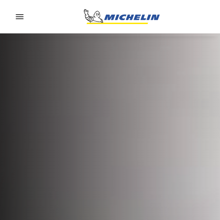
Go to page content
Go to page navigation