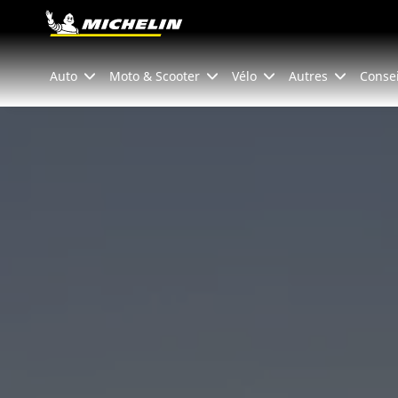
Go to page content
Go to page navigation
Auto
Moto & Scooter
Vélo
Autres
Consei