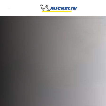
Go to page content
Go to page navigation