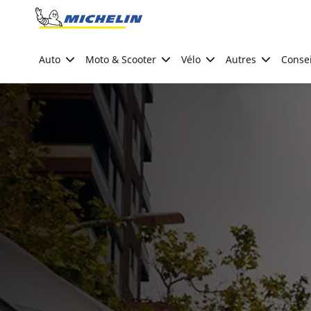
Go to page content
Go to page navigation
Auto
Moto & Scooter
Vélo
Autres
Consei