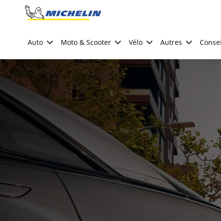
Go to page content
Go to page navigation
Auto
Moto & Scooter
Vélo
Autres
Consei