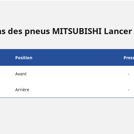
ns des pneus MITSUBISHI Lancer
Position
Pres
Avant
-
Arrière
-