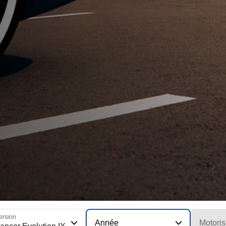
ersion
Année
Motoris