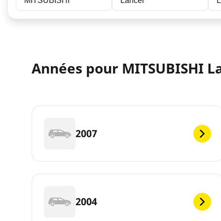
MITSUBISHI
Lancer
L
Années pour MITSUBISHI L
2007
2004