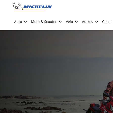
Go to page content
Go to page navigation
Auto
Moto & Scooter
Vélo
Autres
Consei