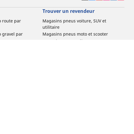
Trouver un revendeur
o route par
Magasins pneus voiture, SUV et
utilitaire
o gravel par
Magasins pneus moto et scooter
Magasins pneus vélo
o VTT par usage
Magasins pneus voiture de collection
o e-bike par
Magasins pneus compétition
Michelin et ses réseaux de distribution
ville et
o enfant par
o