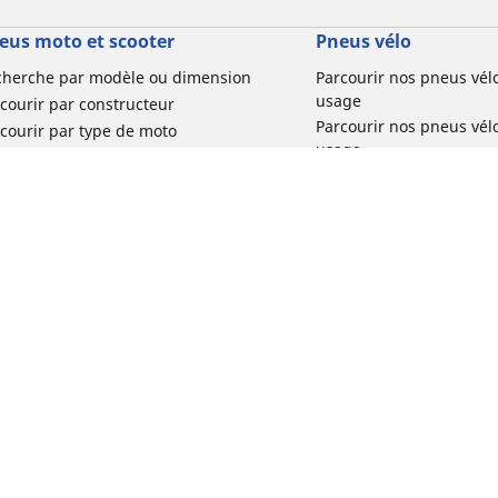
eus moto et scooter
Pneus vélo
cherche par modèle ou dimension
Parcourir nos pneus vél
usage
courir par constructeur
Parcourir nos pneus vél
courir par type de moto
usage
courir par expérience de conduite
Parcourir nos pneus vél
rcourir par gamme
Parcourir nos pneus vél
r toutes les dimensions
usage
Parcourir nos pneus vélo 
tourisme par usage
Votre configuration
Parcourir nos pneus vél
usage
Réclamation produit vél