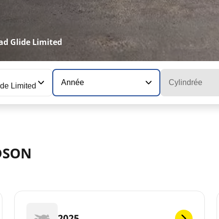
d Glide Limited
Année
Cylindrée
e Limited
DSON
2025