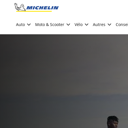
Go to page content
Go to page navigation
Auto
Moto & Scooter
Vélo
Autres
Consei