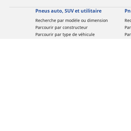
Pneus auto, SUV et utilitaire
Pn
Recherche par modèle ou dimension
Re
Parcourir par constructeur
Par
Parcourir par type de véhicule
Par
Parcourir par saison
Par
Parcourir par famille de produits
Pa
Voir toutes les dimensions
Voi
Pneus voiture de collection
Pneus compétition / Motorsport
Nos experts à votre service
FAQ auto
FAQ moto
Nous contacter