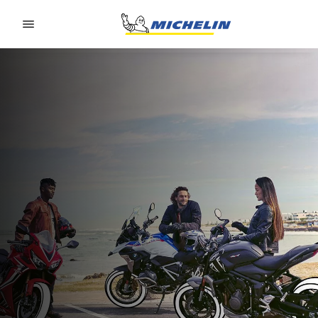
Go to page content
Go to page navigation