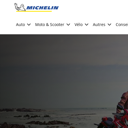
Go to page content
Go to page navigation
Auto
Moto & Scooter
Vélo
Autres
Consei