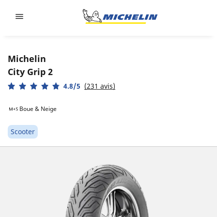
Go to page content
Go to page navigation
Michelin
City Grip 2
4.8/5
(231 avis)
Boue & Neige
Scooter