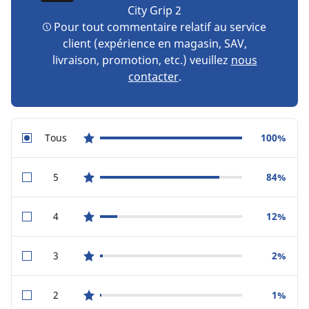
City Grip 2
Pour tout commentaire relatif au service
client (expérience en magasin, SAV,
livraison, promotion, etc.) veuillez
nous
contacter
.
Tous
100%
star reviews
5
84%
star reviews
4
12%
star reviews
3
2%
star reviews
2
1%
star reviews