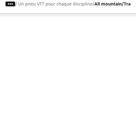
/
Un pneu VTT pour chaque discipline
All mountain/Trail
Recherche
d'un
pneu
Recherchez
votre
Pneus auto, SUV et utilitaire
Pneus moto et scooter
Pneus vélo