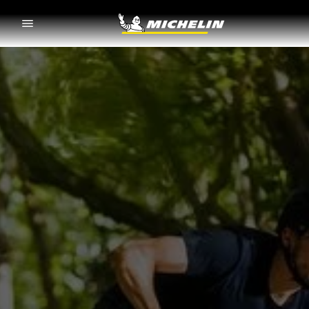
Go to page content
Go to page navigation