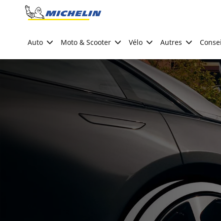
Go to page content
Go to page navigation
Auto
Moto & Scooter
Vélo
Autres
Consei