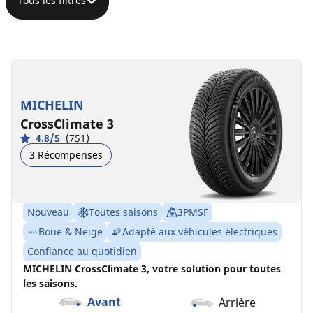
Tous les filtres
225/60R17
225/60R17
99V
103H
XL
B
B
72 dB
MICHELIN
B
B
71 dB
CrossClimate 3
4.8/5
(751)
3 Récompenses
Nouveau
Toutes saisons
3PMSF
Boue & Neige
Adapté aux véhicules électriques
Confiance au quotidien
MICHELIN CrossClimate 3, votre solution pour toutes
les saisons.
Avant
Arrière