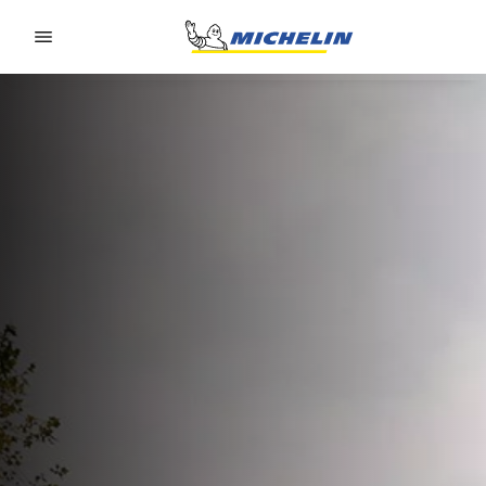
Go to page content
Go to page navigation