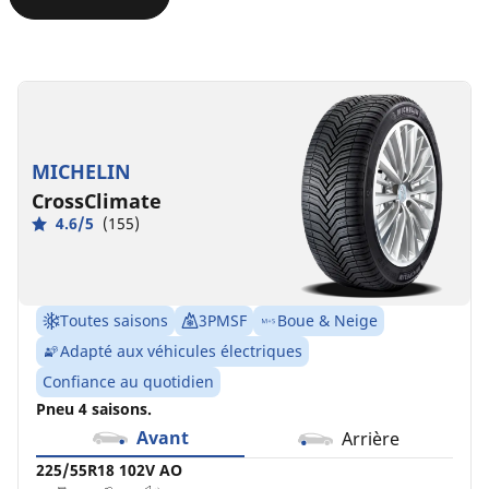
225/55R18
225/55R18
225/55R18
225/55R18
102V
102V
102V
102V
AO
AO
XL
XL
MICHELIN
B
C
B
B
B
B
B
B
69 dB
68 dB
72 dB
71 dB
CrossClimate
4.6/5
(155)
Toutes saisons
3PMSF
Boue & Neige
Adapté aux véhicules électriques
Confiance au quotidien
Pneu 4 saisons.
Avant
Arrière
225/55R18 102V AO