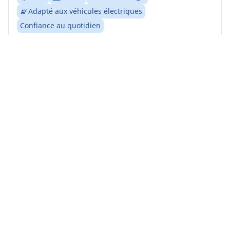
Adapté aux véhicules électriques
Confiance au quotidien
Sentez-vous en sécurité partout où vous allez pendant
les hivers froids et enneigés
Avant
Arrière
225/55R18 102V XL
B
B
71 dB
Votre véhicule étant 4 roues motrices, nous vous
conseillons de remplacer simultanément les 4
pneumatiques
Acheter en ligne
Trouver un revendeur