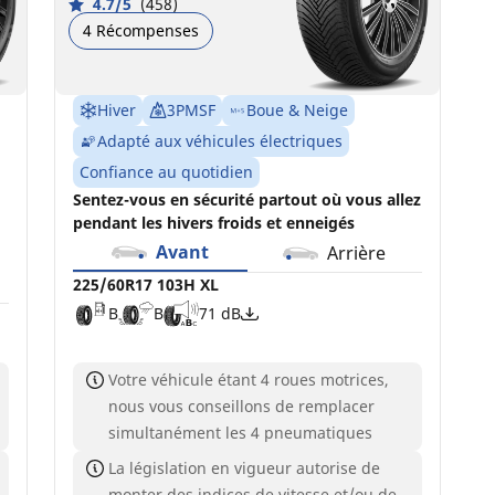
4.7/5
(458)
4 Récompenses
Hiver
3PMSF
Boue & Neige
Adapté aux véhicules électriques
Confiance au quotidien
Sentez-vous en sécurité partout où vous allez
pendant les hivers froids et enneigés
Avant
Arrière
225/60R17 103H XL
B
B
71 dB
Votre véhicule étant 4 roues motrices,
nous vous conseillons de remplacer
simultanément les 4 pneumatiques
La législation en vigueur autorise de
monter des indices de vitesse et/ou de