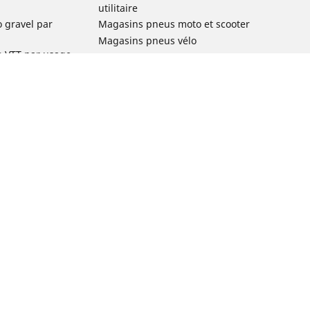
utilitaire
o gravel par
Magasins pneus moto et scooter
Magasins pneus vélo
o VTT par usage
Magasins pneus voiture de collection
o e-bike par
Magasins pneus compétition
Michelin et ses réseaux de distribution
ville et
o enfant par
o