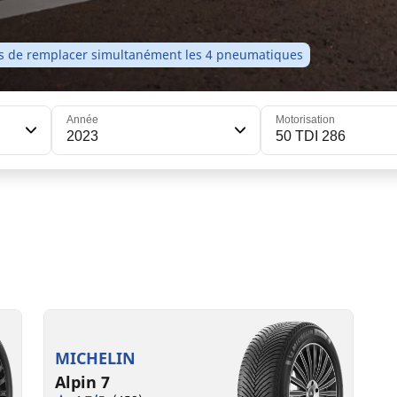
ons de remplacer simultanément les 4 pneumatiques
Année
Motorisation
2023
50 TDI 286
225/60R17 103H XL
B
B
71 dB
MICHELIN
Alpin 7