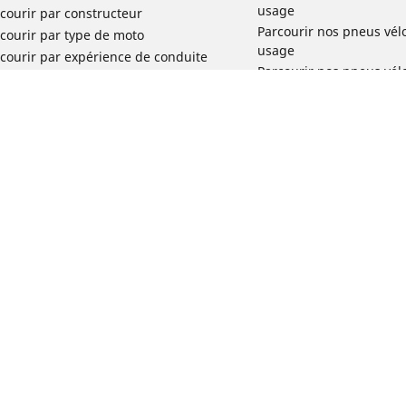
usage
courir par constructeur
Parcourir nos pneus vél
courir par type de moto
usage
courir par expérience de conduite
Parcourir nos pneus vél
rcourir par gamme
Parcourir nos pneus vél
r toutes les dimensions
usage
Parcourir nos pneus vélo 
tourisme par usage
Parcourir nos pneus vél
Votre configuration
usage
Réclamation produit vél