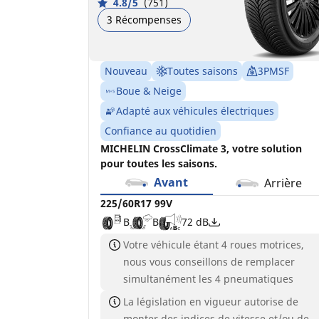
4.8/5
(751)
3 Récompenses
Nouveau
Toutes saisons
3PMSF
Boue & Neige
Adapté aux véhicules électriques
Confiance au quotidien
MICHELIN CrossClimate 3, votre solution
pour toutes les saisons.
Avant
Arrière
225/60R17 99V
B
B
72 dB
Votre véhicule étant 4 roues motrices,
nous vous conseillons de remplacer
simultanément les 4 pneumatiques
La législation en vigueur autorise de
monter des indices de vitesse et/ou de