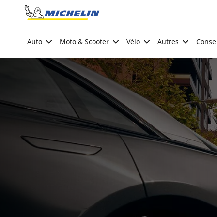
Go to page content
Go to page navigation
Auto
Moto & Scooter
Vélo
Autres
Consei