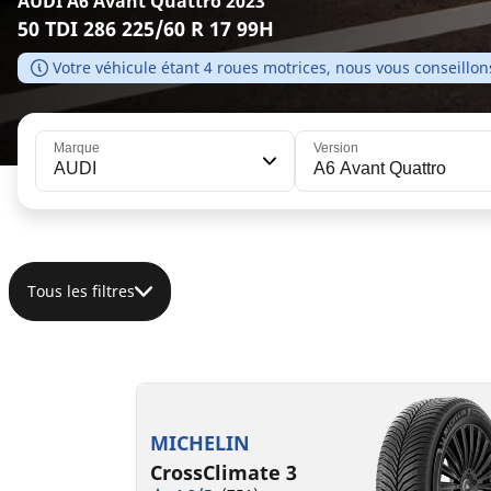
AUDI A6 Avant Quattro 2023
50 TDI 286 225/60 R 17 99H
Votre véhicule étant 4 roues motrices, nous vous conseill
Marque
Version
AUDI
A6 Avant Quattro
Tous les filtres
225/60R17 99V
B
B
72 dB
MICHELIN
CrossClimate 3