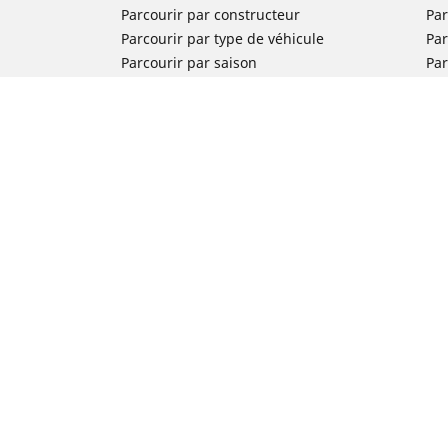
Parcourir par constructeur
Par
Parcourir par type de véhicule
Par
Parcourir par saison
Par
Parcourir par famille de produits
Pa
Voir toutes les dimensions
Voi
Pneus voiture de collection
Pneus compétition / Motorsport
Nos experts à votre service
FAQ auto
FAQ moto
Nous contacter
Newsletter
Promotions
Michelin en France
Travailler chez Michelin