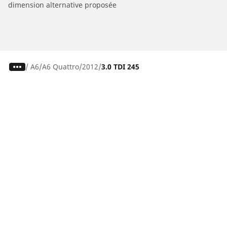
dimension alternative proposée
/
A6
A6 Quattro
2012
3.0 TDI 245
Pneus auto, SUV et utilitaire