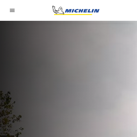
Go to page content
Go to page navigation