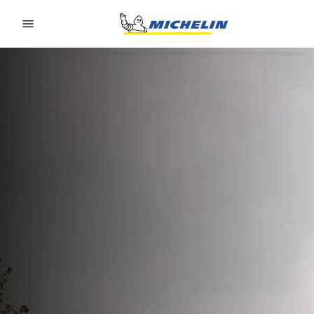
Go to page content
Go to page navigation