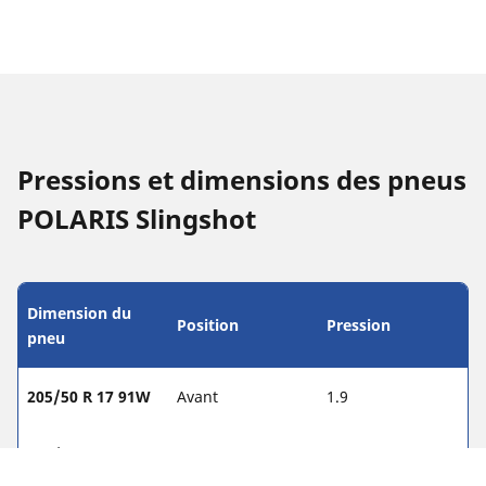
Pressions et dimensions des pneus
POLARIS Slingshot
Dimension du
Position
Pression
pneu
205/50 R 17 91W
Avant
1.9
265/35 R 18 97W
Arrière
2.2