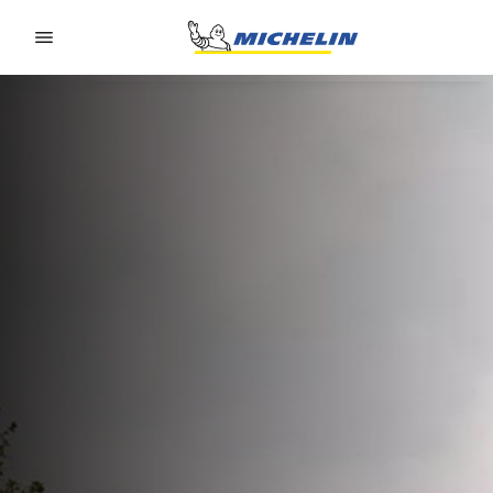
Go to page content
Go to page navigation