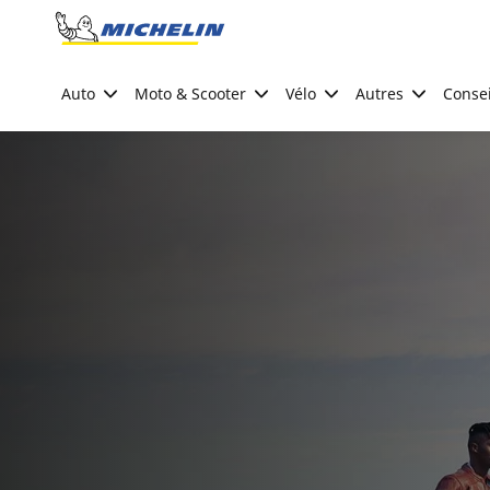
Go to page content
Go to page navigation
Auto
Moto & Scooter
Vélo
Autres
Consei