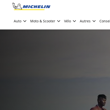
Go to page content
Go to page navigation
Auto
Moto & Scooter
Vélo
Autres
Consei