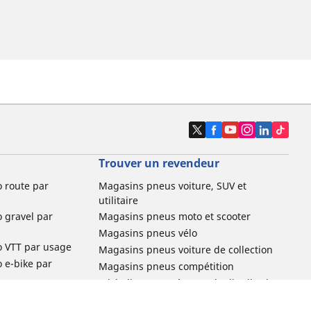
Trouver un revendeur
o route par
Magasins pneus voiture, SUV et
utilitaire
o gravel par
Magasins pneus moto et scooter
Magasins pneus vélo
o VTT par usage
Magasins pneus voiture de collection
o e-bike par
Magasins pneus compétition
Michelin et ses réseaux de distribution
ville et