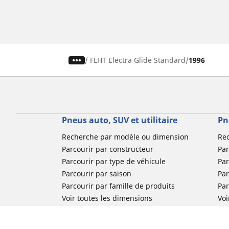
/
FLHT Electra Glide Standard
1996
Pneus auto, SUV et utilitaire
Pn
Recherche par modèle ou dimension
Re
Parcourir par constructeur
Par
Parcourir par type de véhicule
Par
Parcourir par saison
Par
Parcourir par famille de produits
Pa
Voir toutes les dimensions
Voi
Pneus voiture de collection
Pneus compétition / Motorsport