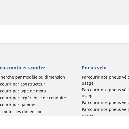
eus moto et scooter
Pneus vélo
cherche par modèle ou dimension
Parcourir nos pneus vél
usage
courir par constructeur
Parcourir nos pneus vél
courir par type de moto
usage
courir par expérience de conduite
Parcourir nos pneus vél
rcourir par gamme
Parcourir nos pneus vél
r toutes les dimensions
usage
Parcourir nos pneus vélo 
tourisme par usage