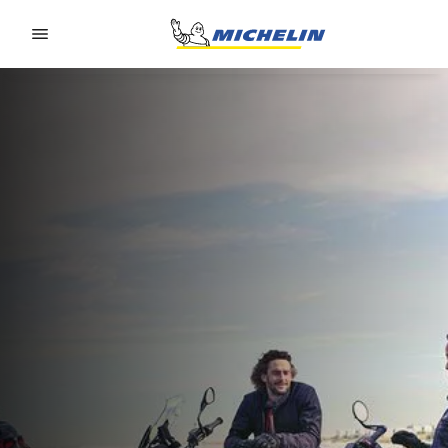
Go to page content
Go to page navigation