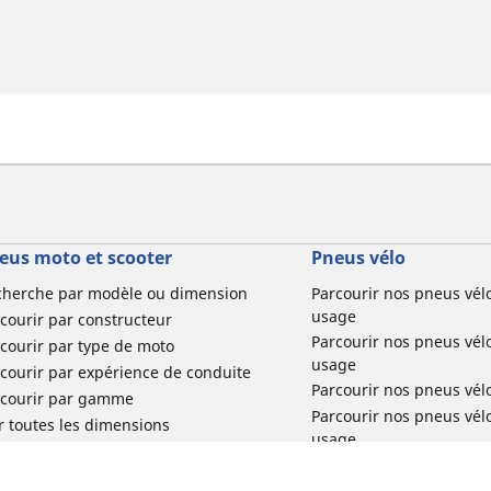
eus moto et scooter
Pneus vélo
cherche par modèle ou dimension
Parcourir nos pneus vél
usage
courir par constructeur
Parcourir nos pneus vél
courir par type de moto
usage
courir par expérience de conduite
Parcourir nos pneus vél
rcourir par gamme
Parcourir nos pneus vél
r toutes les dimensions
usage
Parcourir nos pneus vélo 
tourisme par usage