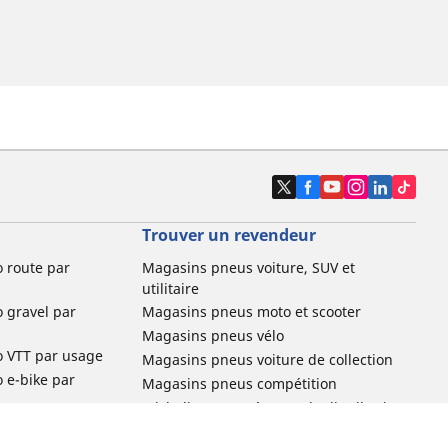
Trouver un revendeur
o route par
Magasins pneus voiture, SUV et
utilitaire
o gravel par
Magasins pneus moto et scooter
Magasins pneus vélo
o VTT par usage
Magasins pneus voiture de collection
o e-bike par
Magasins pneus compétition
Michelin et ses réseaux de distribution
ville et