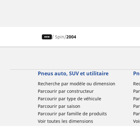
/
Spin
2004
Pneus auto, SUV et utilitaire
Pn
Recherche par modèle ou dimension
Re
Parcourir par constructeur
Par
Parcourir par type de véhicule
Par
Parcourir par saison
Par
Parcourir par famille de produits
Pa
Voir toutes les dimensions
Voi
Pneus voiture de collection
Pneus compétition / Motorsport