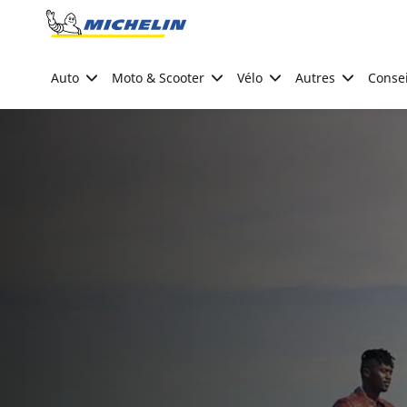
Go to page content
Go to page navigation
Auto
Moto & Scooter
Vélo
Autres
Consei