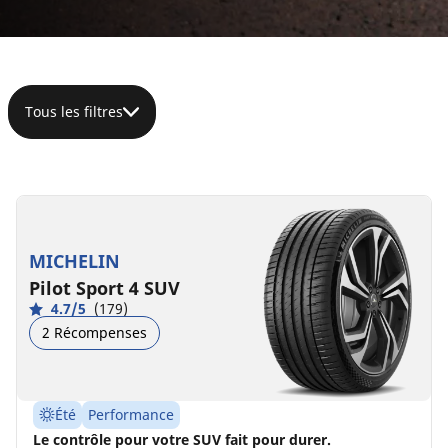
Tous les filtres
285/50R20
116W
XL
MICHELIN
C
A
74 dB
Pilot Sport 4 SUV
4.7/5
(179)
2 Récompenses
Été
Performance
Le contrôle pour votre SUV fait pour durer.