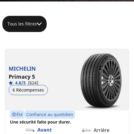
Tous les filtres
285/60R18
116V
B
A
71 dB
MICHELIN
Primacy 5
4.8/5
(624)
6 Récompenses
Été
Confiance au quotidien
Une sécurité faite pour durer.
Avant
Arrière