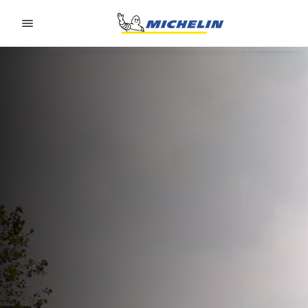
Go to page content
Go to page navigation