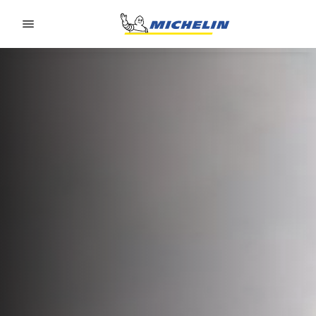
Go to page content
Go to page navigation