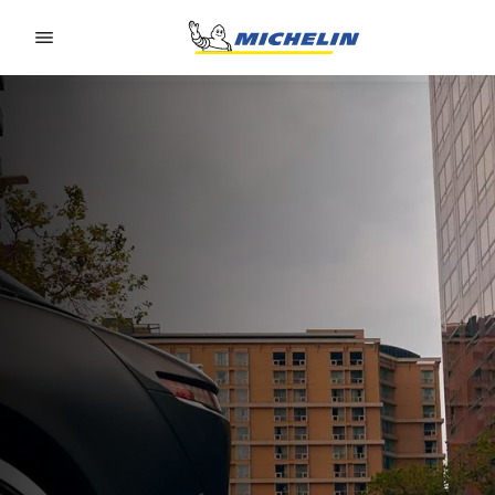
Go to page content
Go to page navigation