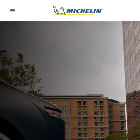
Go to page content
Go to page navigation