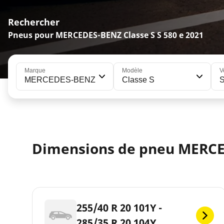
Rechercher
Pneus pour MERCEDES-BENZ Classe S S 580 e 2021
Marque
Modèle
V
MERCEDES-BENZ
Classe S
S
Dimensions de pneu MERCE
255/40 R 20 101Y -
285/35 R 20 104Y