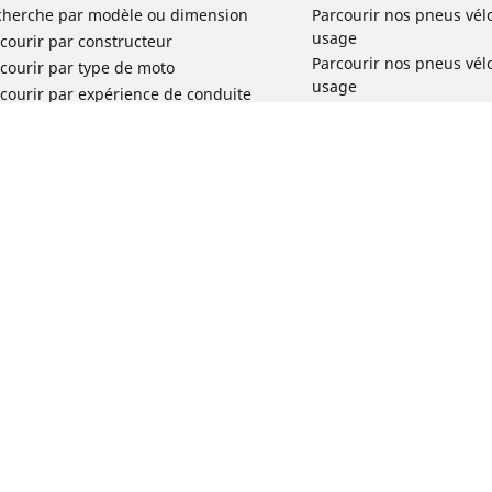
cherche par modèle ou dimension
Parcourir nos pneus vél
usage
courir par constructeur
Parcourir nos pneus vél
courir par type de moto
usage
courir par expérience de conduite
Parcourir nos pneus vél
rcourir par gamme
Parcourir nos pneus vél
r toutes les dimensions
usage
Parcourir nos pneus vélo 
tourisme par usage
Parcourir nos pneus vél
Votre configuration
usage
Réclamation produit vél