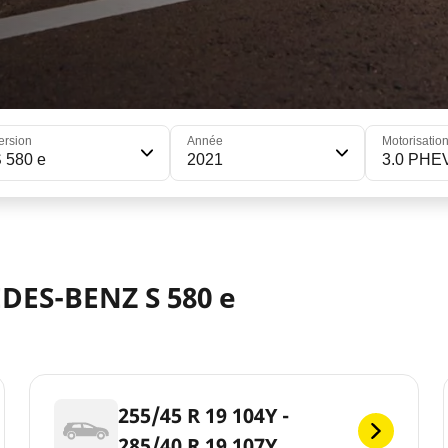
ersion
Année
Motorisatio
 580 e
2021
3.0 PHE
DES-BENZ S 580 e
255/45 R 19 104Y -
285/40 R 19 107Y