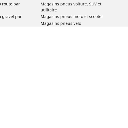
o route par
Magasins pneus voiture, SUV et
utilitaire
o gravel par
Magasins pneus moto et scooter
Magasins pneus vélo
o VTT par usage
Magasins pneus voiture de collection
o e-bike par
Magasins pneus compétition
Michelin et ses réseaux de distribution
ville et
o enfant par
o