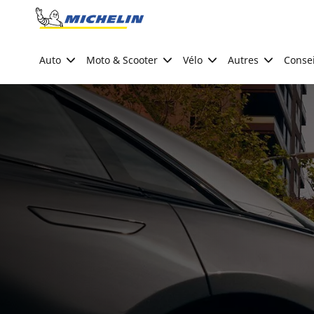
Go to page content
Go to page navigation
Auto
Moto & Scooter
Vélo
Autres
Consei