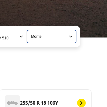
n
Monte
V 510
255/50 R 18 106Y