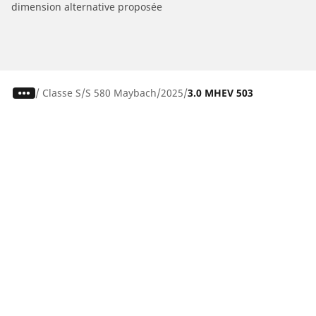
dimension alternative proposée
/
Classe S
S 580 Maybach
2025
3.0 MHEV 503
Pneus auto, SUV et utilitaire