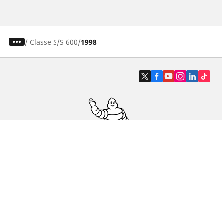
/
Classe S
S 600
1998
Pneus auto, SUV et utilitaire
Pneus moto et scooter