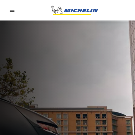
Go to page content
Go to page navigation